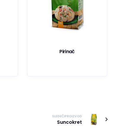
Pirinač
SLEDEĆIPROIZVOD
Suncokret