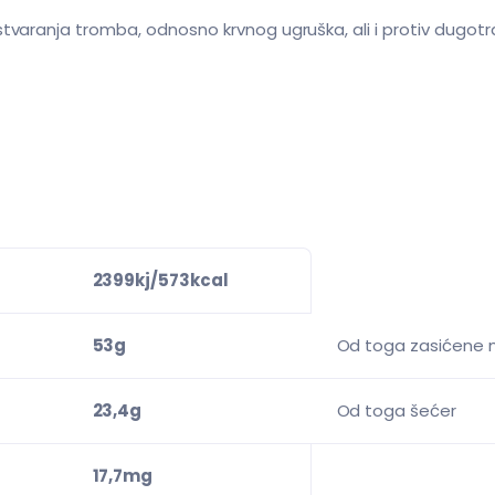
stvaranja tromba, odnosno krvnog ugruška, ali i protiv dugotr
2399kj/573kcal
53g
Od toga zasićene m
23,4g
Od toga šećer
17,7mg