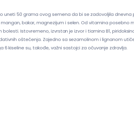
no uneti 50 grama ovog semena da bi se zadovoljila dnevna
ijum, mangan, bakar, magnezijum i selen. Od vitamina posebno
h bolesti. Istovremeno, izvrstan je izvor i tiamina B1, piridoksin
sidativnih oštećenja. Zajedno sa sezamolinom i lignanom utiče 
6 kiseline su, takođe, važni sastojci za očuvanje zdravlja.