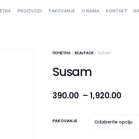
ETNA
PROIZVODI
PAKOVANJE
O NAMA
KONTAKT
N
ПОЧЕТНА
/
REALPACK
/ SUSAM
Susam
390.00
–
1,920.00
PAKOVANJE
Odaberite opciju