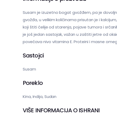
Susam je izuzetno bogat gvožđem, pa je dovolj
gvožđa, u velikim količinama prisutan je i kalc
koji štiti ćelije od starenja, pojave tumora i srčani
je još jedan sastojak, važan u zaštiti jetre od ok
povećava nivo vitamina E. Proteini i masne omega 
Sastojci
Susam
Poreklo
Kina, Indija, Sudan
VIŠE INFORMACIJA O ISHRANI