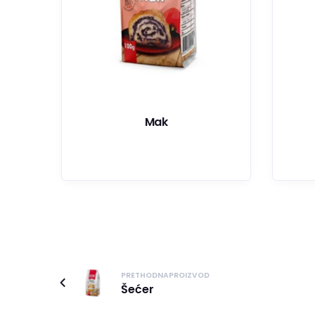
Mak
PRETHODNAPROIZVOD
Šećer