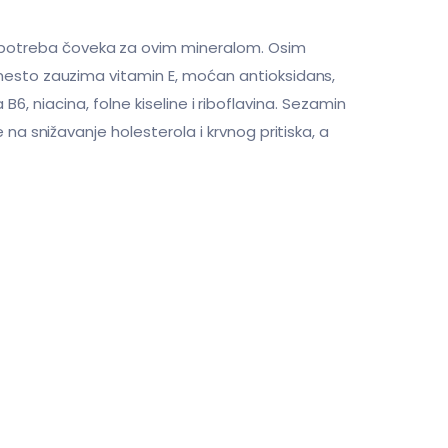
 potreba čoveka za ovim mineralom. Osim
 mesto zauzima vitamin E, moćan antioksidans,
a B6, niacina, folne kiseline i riboflavina. Sezamin
na snižavanje holesterola i krvnog pritiska, a