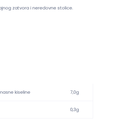
ajnog zatvora i neredovne stolice.
asne kiseline
7,0g
0,3g