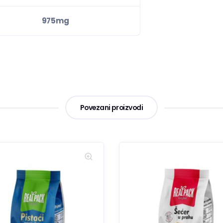
975mg
Povezani proizvodi