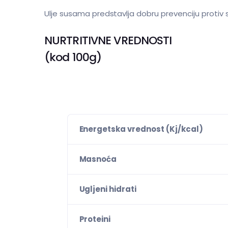
Ulje susama predstavlja dobru prevenciju protiv 
NURTRITIVNE VREDNOSTI
(kod 100g)
Energetska vrednost (Kj/kcal)
Masnoća
Ugljeni hidrati
Proteini