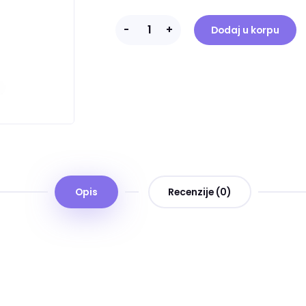
-
+
Dodaj u korpu
Opis
Recenzije (0)