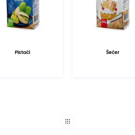
Pistaći
Šećer